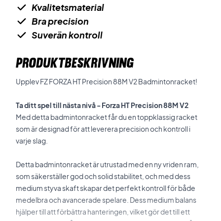
Kvalitetsmaterial
Bra precision
Suverän kontroll
PRODUKTBESKRIVNING
Upplev FZ FORZA HT Precision 88M V2 Badmintonracket!
Ta ditt spel till nästa nivå - Forza HT Precision 88M V2
Med detta badmintonracket får du en toppklassig racket
som är designad för att leverera precision och kontroll i
varje slag.
Detta badmintonracket är utrustad med en ny vriden ram,
som säkerställer god och solid stabilitet, och med dess
medium styva skaft skapar det perfekt kontroll för både
medelbra och avancerade spelare. Dess medium balans
hjälper till att förbättra hanteringen, vilket gör det till ett