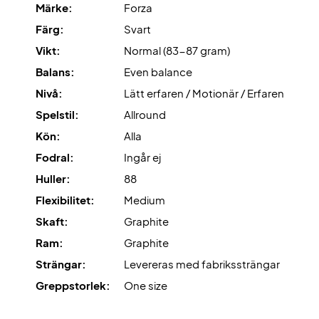
Märke:
Forza
Expertrekommendation: För detta racket rekommenderar
Färg:
Svart
vi en strängning med Ashaway Zymax 68 TX och 10,5 kg
Vikt:
Normal (83-87 gram)
hårdhet.
Balans:
Even balance
Nivå:
Lätt erfaren / Motionär / Erfaren
Dessutom levereras detta racket utan fodral!
Spelstil:
Allround
Kön:
Alla
Fodral:
Ingår ej
Huller:
88
Flexibilitet:
Medium
Skaft:
Graphite
Ram:
Graphite
Strängar:
Levereras med fabrikssträngar
Greppstorlek:
One size