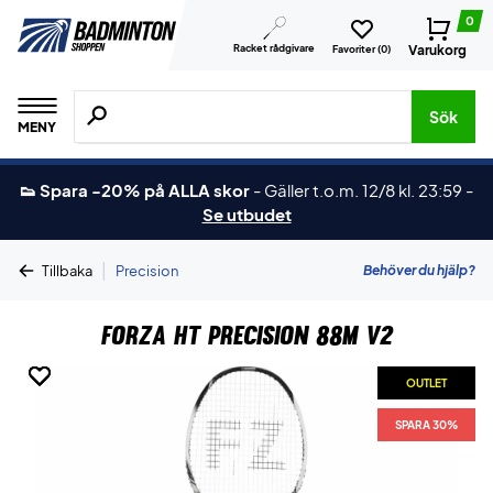
0
Racket rådgivare
Varukorg
Favoriter (
0
)
Sök efter produkter, märken osv.
Sök
MENY
👟 Spara -20% på ALLA skor
-
Gäller t.o.m. 12/8 kl. 23:59
-
Se utbudet
|
Behöver du hjälp?
Tillbaka
Precision
Forza HT Precision 88M V2
OUTLET
OUTLET
OUTLET
OUTLET
OUTLET
SPARA 30%
SPARA 30%
SPARA 30%
SPARA 30%
SPARA 30%