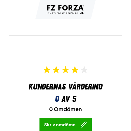
Kundernas värdering
0
av 5
0 Omdömen
Skriv omdöme