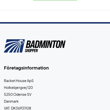
Företagsinformation
Racket House ApS
Holkebjergvej 120
5250 Odense SV
Danmark
VAT: DK36931108