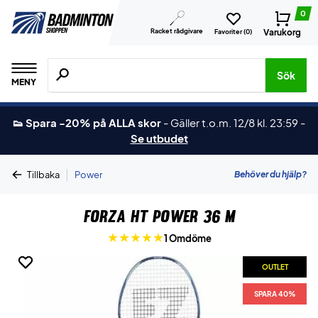
0
Racket rådgivare
Varukorg
Favoriter (
0
)
Sök efter produkter, märken osv.
Sök
MENY
👟 Spara -20% på ALLA skor
-
Gäller t.o.m. 12/8 kl. 23:59
-
Se utbudet
|
Behöver du hjälp?
Tillbaka
Power
Forza HT Power 36 M
1 Omdöme
OUTLET
OUTLET
SPARA 40%
SPARA 40%