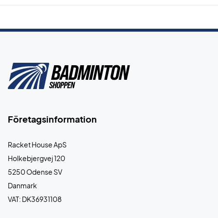
Företagsinformation
Racket House ApS
Holkebjergvej 120
5250 Odense SV
Danmark
VAT: DK36931108