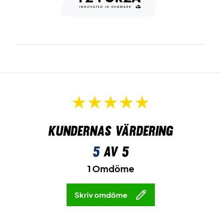
Kundernas värdering
5
av 5
1 Omdöme
Skriv omdöme