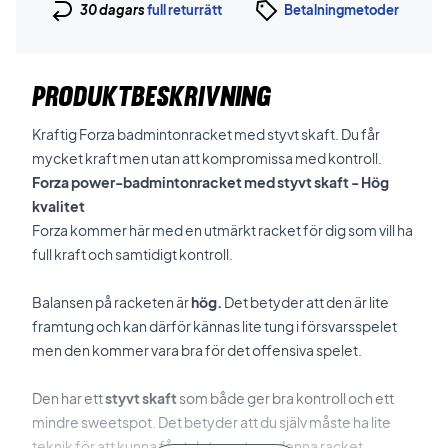
30 dagars
full returrätt
Betalningmetoder
PRODUKTBESKRIVNING
Kraftig Forza badmintonracket med styvt skaft. Du får
mycket kraft men utan att kompromissa med kontroll.
Forza power-badmintonracket med styvt skaft - Hög
kvalitet
Forza kommer här med en utmärkt racket för dig som vill ha
full kraft och samtidigt kontroll.
Balansen på racketen är
hög.
Det betyder att den är lite
framtung och kan därför kännas lite tung i försvarsspelet
men den kommer vara bra för det offensiva spelet.
Den har ett
styvt skaft
som både ger bra kontroll och ett
mindre sweetspot. Det betyder att du själv måste ha lite
teknik för att kunna få ut det mesta av denna racket.