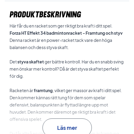
PRODUKTBESKRIVNING
Här får du en racket som ger riktigt bra kraft i ditt spel.
Forza HT Effekt 34 badmintonracket - Framtung och styv
Denna racket är en power-racket tack vare den höga
balansen och dess styva skaft.
Det
styva skaftet
ger bättre kontroll. Har du en snabb sving
men önskar mer kontroll? Då är det styva skaftet perfekt
för dig.
Racketen är
framtung
, vilket ger massor av kraft i ditt spel.
Den kommer kännas rätt tung för dem som spelar
defensivt, balanspunkten är flyttad längre upp mot
huvudet. Den kommer däremot ge riktigt bra kraft i det
offensiva spelet.
Läs mer
Du får alltså en riiktigt bra power-racket som är framtung