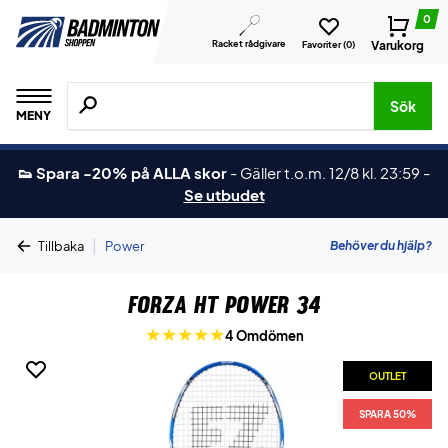
0
Racket rådgivare
Varukorg
Favoriter (
0
)
Sök efter produkter, märken osv.
Sök
MENY
👟 Spara -20% på ALLA skor
-
Gäller t.o.m. 12/8 kl. 23:59
-
Se utbudet
|
Behöver du hjälp?
Tillbaka
Power
Forza HT Power 34
4 Omdömen
OUTLET
SPARA 50%