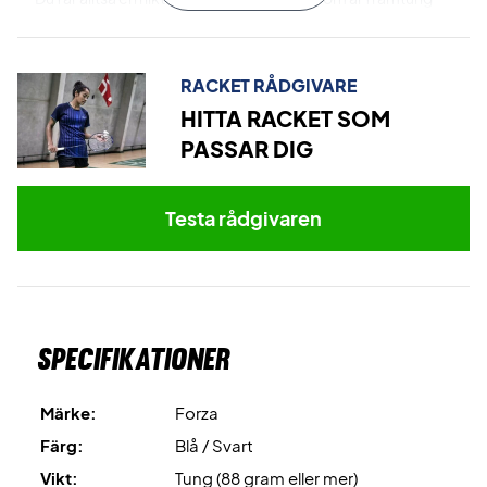
och har ett styvt skaft.
Racket för tävlingsspelaren eller den erfarna - Blå och
svart design
RACKET RÅDGIVARE
Racketen är bra för den erfarna spelaren som vill ha bra
HITTA RACKET SOM
kraft. Dessutom kommer den självklart i en cool design.
PASSAR DIG
Levereras med fabrikssträngar men vi rekommenderar att
köpa till en professionell strängning för 299 SEK, så är din
Testa rådgivaren
racket 100% redo från start!
Expertrådgivning: För denna racket rekommenderar vi en
strängning med Ashaway Zymax 68 TX och 10,5 kg i
hårdhet.
Specifikationer
Märke:
Forza
Färg:
Blå / Svart
Vikt:
Tung (88 gram eller mer)