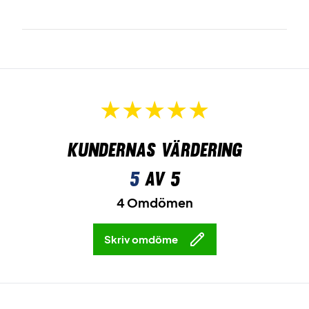
Kundernas värdering
5
av 5
4 Omdömen
Skriv omdöme