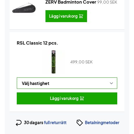
ZERV Badminton Cover
99,00
SEK
Lägg i varukorg
RSL Classic 12 pcs.
499,00
SEK
Lägg i varukorg
30 dagars
full returrätt
Betalningmetoder