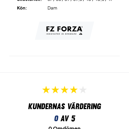
Kön:
Dam
Kundernas värdering
0
av 5
0 Omdömen