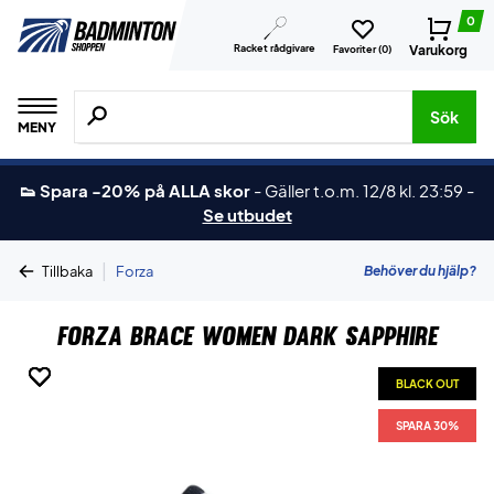
0
Racket rådgivare
Varukorg
Favoriter (
0
)
Sök efter produkter, märken osv.
Sök
MENY
👟 Spara -20% på ALLA skor
-
Gäller t.o.m. 12/8 kl. 23:59
-
Se utbudet
|
Behöver du hjälp?
Tillbaka
Forza
Forza Brace Women Dark Sapphire
BLACK OUT
BLACK OUT
BLACK OUT
BLACK OUT
BLACK OUT
BLACK OUT
SPARA 30%
SPARA 30%
SPARA 30%
SPARA 30%
SPARA 30%
SPARA 30%