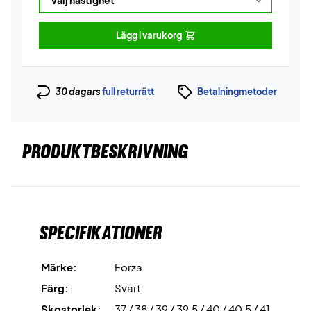
Lägg i varukorg
30 dagars
full returrätt
Betalningmetoder
PRODUKTBESKRIVNING
Specifikationer
Märke:
Forza
Färg:
Svart
Skostorlek:
37 / 38 / 39 / 39,5 / 40 / 40,5 / 41