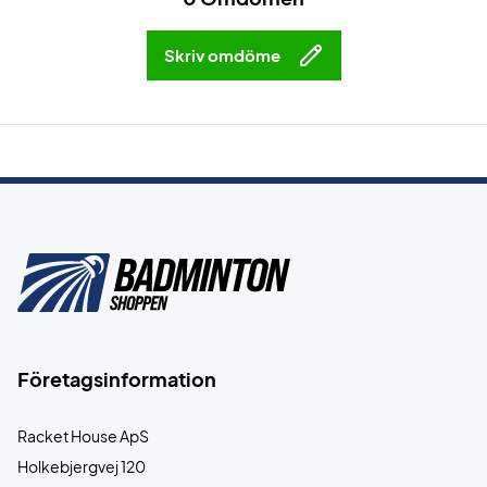
Skriv omdöme
Företagsinformation
Racket House ApS
Holkebjergvej 120