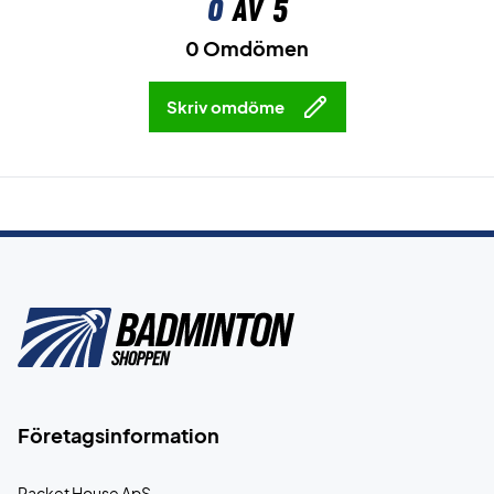
0
av 5
0 Omdömen
Skriv omdöme
Företagsinformation
Racket House ApS