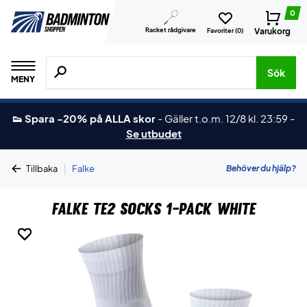
0
Racket rådgivare
Varukorg
Favoriter (
0
)
Sök efter produkter, märken osv.
Sök
MENY
👟 Spara -20% på ALLA skor
-
Gäller t.o.m. 12/8 kl. 23:59
-
Se utbudet
|
Behöver du hjälp?
Tillbaka
Falke
Falke TE2 Socks 1-Pack White