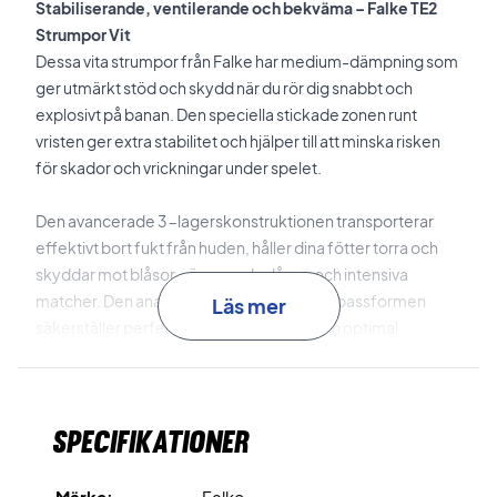
Stabiliserande, ventilerande och bekväma – Falke TE2
Strumpor Vit
Dessa vita strumpor från Falke har medium-dämpning som
ger utmärkt stöd och skydd när du rör dig snabbt och
explosivt på banan. Den speciella stickade zonen runt
vristen ger extra stabilitet och hjälper till att minska risken
för skador och vrickningar under spelet.
Den avancerade 3-lagerskonstruktionen transporterar
effektivt bort fukt från huden, håller dina fötter torra och
skyddar mot blåsor – även under långa och intensiva
matcher. Den anatomiska höger/vänster-passformen
Läs mer
säkerställer perfekt passform i skorna och optimal
komfort.
Den mjuka bomullsblandningen absorberar svett snabbt
Specifikationer
och känns skön mot huden. Dessa strumpor är perfekta för
både hardcourt- och inomhusspel.
Märke:
Falke