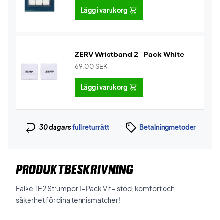
Lägg i varukorg
ZERV Wristband 2-Pack White
69,00
SEK
Lägg i varukorg
30 dagars
full returrätt
Betalningmetoder
PRODUKTBESKRIVNING
Falke TE2 Strumpor 1-Pack Vit – stöd, komfort och
säkerhet för dina tennismatcher!