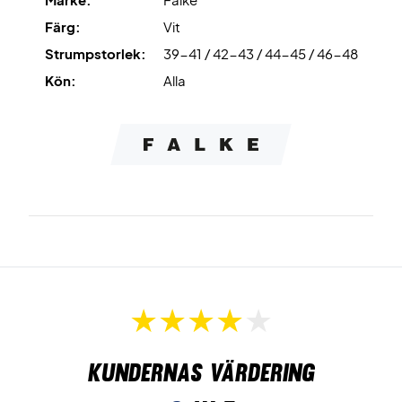
Spela med stabilitet och komfort – beställ dina Falke TE2
Färg:
Vit
tennissockar idag!
Strumpstorlek:
39-41 / 42-43 / 44-45 / 46-48
Färg: Vit.
Material: 42% polypropen, 26% polyamid, 20% bomull,
Kön:
Alla
10% akryl, 2% elastan.
Kundernas värdering