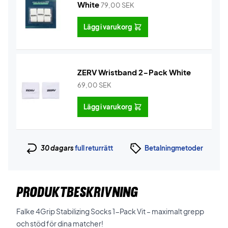
White
79,00
SEK
Lägg i varukorg
ZERV Wristband 2-Pack White
69,00
SEK
Lägg i varukorg
30 dagars
full returrätt
Betalningmetoder
PRODUKTBESKRIVNING
Falke 4Grip Stabilizing Socks 1-Pack Vit – maximalt grepp
och stöd för dina matcher!