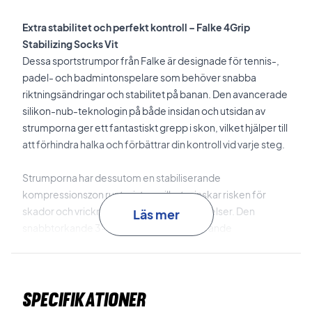
Extra stabilitet och perfekt kontroll – Falke 4Grip
Stabilizing Socks Vit
Dessa sportstrumpor från Falke är designade för tennis-,
padel- och badmintonspelare som behöver snabba
riktningsändringar och stabilitet på banan. Den avancerade
silikon-nub-teknologin på både insidan och utsidan av
strumporna ger ett fantastiskt grepp i skon, vilket hjälper till
att förhindra halka och förbättrar din kontroll vid varje steg.
Strumporna har dessutom en stabiliserande
kompressionszon runt vristen, vilket minskar risken för
skador och vrickningar under intensiva rörelser. Den
Läs mer
snabbtorkande 3-lagers fukttransporterande
konstruktionen håller dina fötter torra och fria från blåsor,
även under de mest krävande situationerna. Den lätta
dämpningen ger direkt kraftöverföring, så att du kan
Specifikationer
reagera snabbt och exakt.