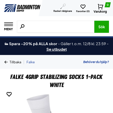
0
Racket rådgivare
Varukorg
Favoriter (
0
)
Sök efter produkter, märken osv.
Sök
MENY
👟 Spara -20% på ALLA skor
-
Gäller t.o.m. 12/8 kl. 23:59
-
Se utbudet
|
Behöver du hjälp?
Tillbaka
Falke
Falke 4Grip Stabilizing Socks 1-Pack
White