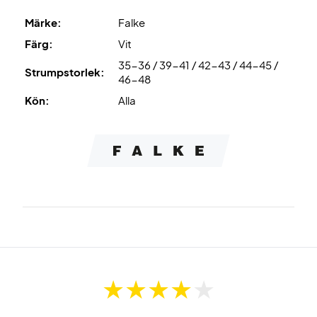
Spela med säkerhet och maximalt grepp – köp dina Falke
Märke:
Falke
4Grip-strumpor idag!
Färg:
Vit
Färg: Vit.
35-36 / 39-41 / 42-43 / 44-45 /
Material: 70% polyamid, 23% polypropen, 7% elastan.
Strumpstorlek:
46-48
Kön:
Alla