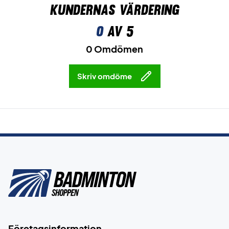
Kundernas värdering
0
av 5
0 Omdömen
Skriv omdöme
Företagsinformation