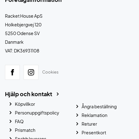
Racket House ApS
Holkebjergvej 120
5250 Odense SV
Danmark
VAT: DK36931108
Cookies
Hjälp och kontakt
Köpvillkor
Ångra beställning
Personuppgiftspolicy
Reklamation
FAQ
Returer
Prismatch
Presentkort
Snabb leverans