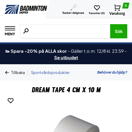
0
Racket rådgivare
Varukorg
Favoriter (
0
)
Sök efter produkter, märken osv.
Sök
MENY
👟 Spara -20% på ALLA skor
-
Gäller t.o.m. 12/8 kl. 23:59
-
Se utbudet
|
Behöver du hjälp?
Tillbaka
Sportvårdsprodukter
Dream Tape 4 cm x 10 m