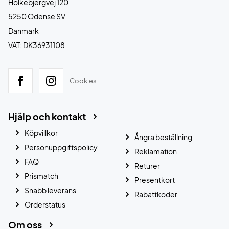
Holkebjergvej 120
5250 Odense SV
Danmark
VAT: DK36931108
Cookies
Hjälp och kontakt
Köpvillkor
Ångra beställning
Personuppgiftspolicy
Reklamation
FAQ
Returer
Prismatch
Presentkort
Snabb leverans
Rabattkoder
Orderstatus
Om oss