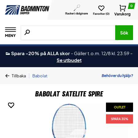
0
Racket rådgivare
Varukorg
Favoriter (
0
)
Sök efter produkter, märken osv.
Sök
MENY
👟 Spara -20% på ALLA skor
-
Gäller t.o.m. 12/8 kl. 23:59
-
Se utbudet
|
Behöver du hjälp?
Tillbaka
Babolat
Babolat Satelite Spire
OUTLET
OUTLET
OUTLET
OUTLET
OUTLET
OUTLET
SPARA 35%
SPARA 35%
SPARA 35%
SPARA 35%
SPARA 35%
SPARA 35%