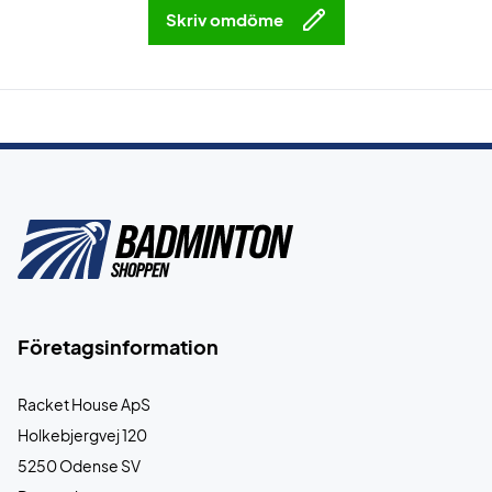
Skriv omdöme
Företagsinformation
Racket House ApS
Holkebjergvej 120
5250 Odense SV