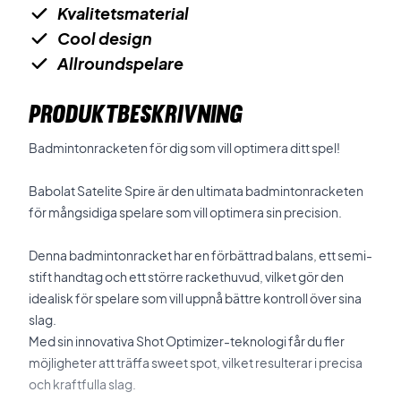
Kvalitetsmaterial
Cool design
Allroundspelare
PRODUKTBESKRIVNING
Badmintonracketen för dig som vill optimera ditt spel!
Babolat Satelite Spire är den ultimata badmintonracketen
för mångsidiga spelare som vill optimera sin precision.
Denna badmintonracket har en förbättrad balans, ett semi-
stift handtag och ett större rackethuvud, vilket gör den
idealisk för spelare som vill uppnå bättre kontroll över sina
slag.
Med sin innovativa Shot Optimizer-teknologi får du fler
möjligheter att träffa sweet spot, vilket resulterar i precisa
och kraftfulla slag.