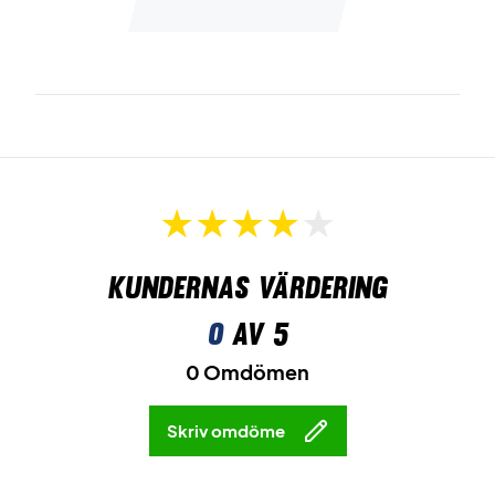
Kundernas värdering
0
av 5
0 Omdömen
Skriv omdöme