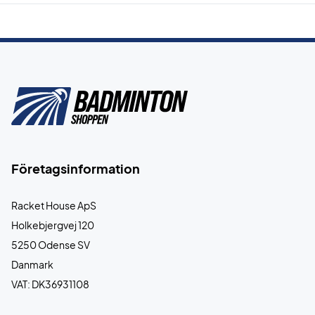
Företagsinformation
Racket House ApS
Holkebjergvej 120
5250 Odense SV
Danmark
VAT: DK36931108