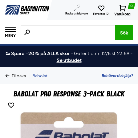
0
Racket rådgivare
Varukorg
Favoriter (
0
)
Sök efter produkter, märken osv.
Sök
MENY
👟 Spara -20% på ALLA skor
-
Gäller t.o.m. 12/8 kl. 23:59
-
Se utbudet
|
Behöver du hjälp?
Tillbaka
Babolat
Babolat Pro Response 3-Pack Black