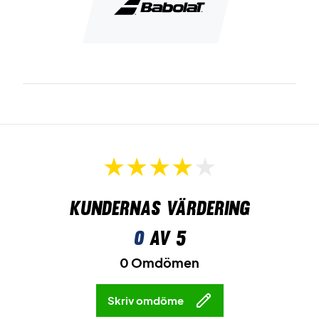
Kundernas värdering
0
av 5
0 Omdömen
Skriv omdöme