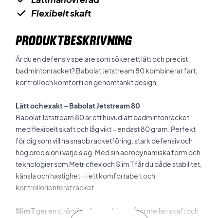
Flexibelt skaft
PRODUKTBESKRIVNING
Är du en defensiv spelare som söker ett lätt och precist
badmintonracket? Babolat Jetstream 80 kombinerar fart,
kontroll och komfort i en genomtänkt design.
Lätt och exakt – Babolat Jetstream 80
Babolat Jetstream 80 är ett huvudlätt badmintonracket
med flexibelt skaft och låg vikt – endast 80 gram. Perfekt
för dig som vill ha snabb racketföring, stark defensiv och
hög precision i varje slag. Med sin aerodynamiska form och
teknologier som Metricflex och Slim T får du både stabilitet,
känsla och hastighet – i ett komfortabelt och
kontrollorienterat racket.
Slim T
ger en strömlinjeformad övergång mellan skaft och