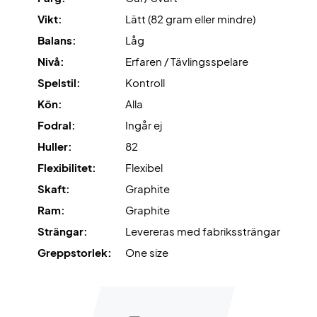
på ca 10 kg.
Vikt:
Lätt (82 gram eller mindre)
Balans:
Låg
OBS:
Levereras utan fodral.
Nivå:
Erfaren / Tävlingsspelare
Spelstil:
Kontroll
Kön:
Alla
Fodral:
Ingår ej
Huller:
82
Flexibilitet:
Flexibel
Skaft:
Graphite
Ram:
Graphite
Strängar:
Levereras med fabrikssträngar
Greppstorlek:
One size