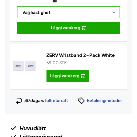
Lägg i varukorg
ZERV Wristband 2-Pack White
69,00
SEK
Lägg i varukorg
30 dagars
full returrätt
Betalningmetoder
Huvudlätt
Lättmanövrerad