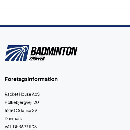
Företagsinformation
Racket House ApS
Holkebjergvej 120
5250 Odense SV
Danmark
VAT: DK36931108