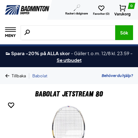
0
Racket rådgivare
Varukorg
Favoriter (
0
)
Sök efter produkter, märken osv.
Sök
MENY
👟 Spara -20% på ALLA skor
-
Gäller t.o.m. 12/8 kl. 23:59
-
Se utbudet
|
Behöver du hjälp?
Tillbaka
Babolat
Babolat Jetstream 80