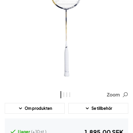
Zoom
Om produkten
Se tillbehör
1.895,00 SEK
I lager
(+ 10 st.)