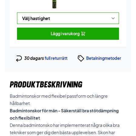
Lägg i varukorg
30 dagars
full returrätt
Betalningmetoder
PRODUKTBESKRIVNING
Badmintonskor med flexibel passform och längre
hållbarhet.
Badmintonskor för män - Säkerställ bra stötdämpning
och flexibilitet
Denna badmintonsko har implementerat några olika bra
tekniker som ger dig den bästa upplevelsen. Skon har