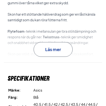
gummi över tårna vilket ger extra skydd.
Skon har ett stöttande hälöverdrag som ger en låst känsla
samtidigt som du kan röra fötterna fritt.
Flytefoam
-teknik i mellansulan ger bra stötdämpning och
respons när du går ner.
Twisstruss
-teknik ger smidighet
och snabbhet vid snabba plötsliga riktningsändringar.
Läs mer
Skon ger stöd, stabilitet, stötdämpning och bra komfort.
Dessutom kommer den i en mycket fin och frisk design.
Badmintonskor i en cool design - Köp idag
Köp denna badmintonsko och se till att du får en bra och
Specifikationer
bekväm upplevelse med spelet i fokus.
Märke:
Asics
Färg:
Blå
40,5 / 41,5 / 42 / 42,5 / 43,5 / 44 / 44,5 /