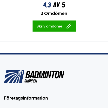
4,3
av 5
3 Omdömen
Skriv omdöme
Företagsinformation