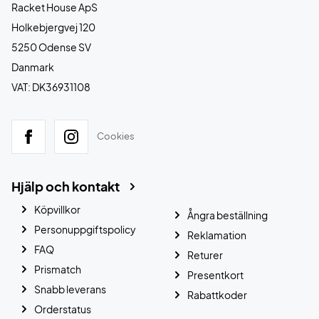
Racket House ApS
Holkebjergvej 120
5250 Odense SV
Danmark
VAT: DK36931108
Cookies
Hjälp och kontakt
Köpvillkor
Ångra beställning
Personuppgiftspolicy
Reklamation
FAQ
Returer
Prismatch
Presentkort
Snabb leverans
Rabattkoder
Orderstatus