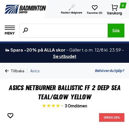
0
Racket rådgivare
Varukorg
Favoriter (
0
)
Sök efter produkter, märken osv.
Sök
MENY
👟 Spara -20% på ALLA skor
-
Gäller t.o.m. 12/8 kl. 23:59
-
Se utbudet
|
Behöver du hjälp?
Tillbaka
Asics
Asics Netburner Ballistic FF 2 Deep Sea
Teal/Glow Yellow
3 Omdömen
SPARA 28%
SPARA 28%
SPARA 28%
SPARA 28%
SPARA 28%
SPARA 28%