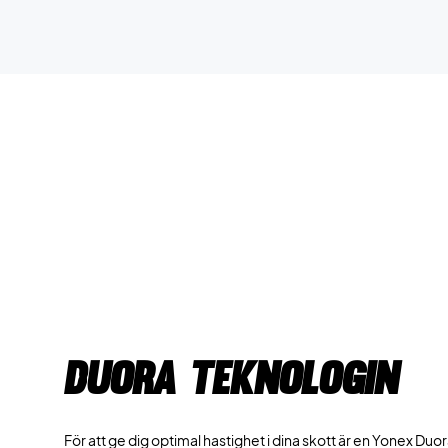
Duora teknologin
För att ge dig optimal hastighet i dina skott är en Yonex D