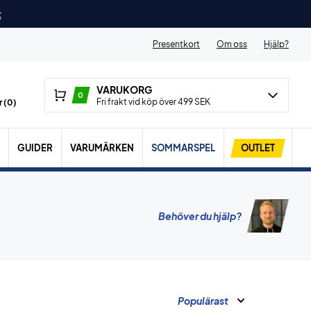
t
Presentkort
Om oss
Hjälp?
VARUKORG
0
Fri frakt vid köp över 499 SEK
 (
0
)
GUIDER
VARUMÄRKEN
SOMMARSPEL
OUTLET
Behöver du hjälp?
Populärast