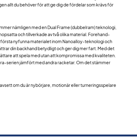
en allt du behöver för att ge dig de fördelar som krävs för
e kommer nämligen med en Dual Frame (dubbelram) teknologi,
hopsatta och tillverkade av två olika material. Forehand-
t första nyfunna materialet inom Nanoalloy-teknologi och
ättrar din backhand betydligt och ger dig mer fart. Med det
ttare att spela med utan att kompromissa med kvaliteten.
uora-serien jämfört med andra racketar. Om det stämmer
oavsett om du är nybörjare, motionär eller turneringsspelare