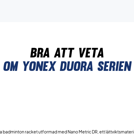
bra att veta
Om yonex duora serien
uora badminton racket utformad med Nano Metric DR, ett lättviktsmater