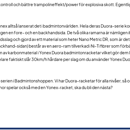
ontroll och bättre trampolineffekt/power för explosiva skott. Egentlig
 Yonex alltså lanserat det i badmintonvärlden. Hela deras Duora-seri
ämligen en fore- och en backhandsida. De två olika ramarna är nämligen i
dsslag och gjord av ett material som heter Nano Metric DR, som är de
ackhand-sidan) består av en aero-ram tillverkad i Ni-Ti fibrer som förb
v karbonmaterial i Yonex Duora badmintonracketar vilket gör dem lä
pelare faktiskt slår 30km/h hårdare per slag om du använder Yonex D
-serien i Badmintonshoppen. Vi har Duora-racketar för alla nivåer, så 
järnor spelar också med en Yonex-racket, ska du bli den nästa?