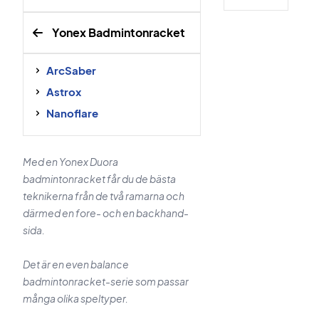
Yonex Badmintonracket
ArcSaber
Astrox
Nanoflare
Med en Yonex Duora
badmintonracket får du de bästa
teknikerna från de två ramarna och
därmed en fore- och en backhand-
sida.
Det är en even balance
badmintonracket-serie som passar
många olika speltyper.