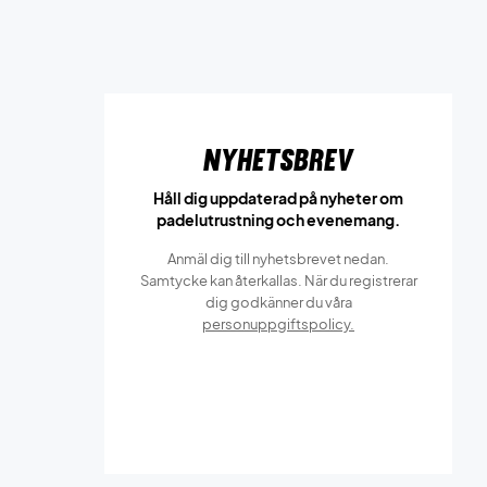
Nyhetsbrev
Håll dig uppdaterad på nyheter om
padelutrustning och evenemang.
Anmäl dig till nyhetsbrevet nedan.
Samtycke kan återkallas. När du registrerar
dig godkänner du våra
personuppgiftspolicy.