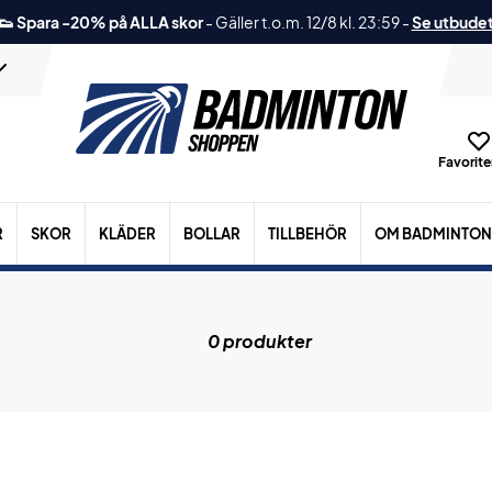
👟 Spara -20% på ALLA skor
-
Gäller t.o.m. 12/8 kl. 23:59
-
Se utbude
Favoriter
R
SKOR
KLÄDER
BOLLAR
TILLBEHÖR
OM BADMINTON
0 produkter