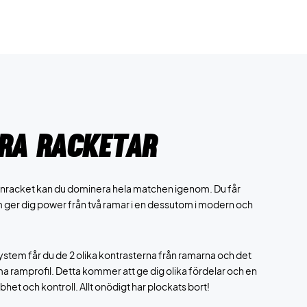
ra racketar
racket kan du dominera hela matchen igenom. Du får
ger dig power från två ramar i en dessutom i modern och
tem får du de 2 olika kontrasterna från ramarna och det
ma ramprofil. Detta kommer att ge dig olika fördelar och en
bhet och kontroll. Allt onödigt har plockats bort!