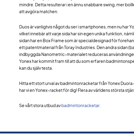
mindre. Detta resulterar i en ännu snabbare swing, mer bollk
att avgöra matchen.
Duos är vanligtvis något du ser i smartphones, men nu har
vilket innebär att varje sida har sin egen unika funktion, n
sidan har en Box Frame som är specialdesignad för forehan
ett patentmaterial från Toray Industries. Den andra sidan (b
indbyggda Nanometric-materialet reduceras användningen a
Yonex har kommit fram till att du som erfaren badmintons
kan du själv testa.
Hitta ett stort urval av badmintonracketar från Yonex Duora
har vi en Yonex-racket för dig! Flera av världens största st
Se vårt stora utbud av
badmintonracketar
.