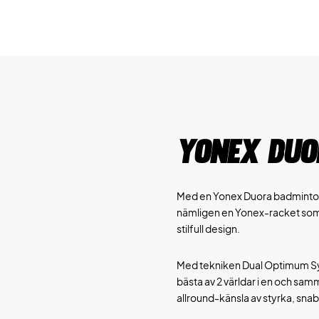
Yonex Duo
Med en Yonex Duora badminton
nämligen en Yonex-racket som 
stilfull design.
Med tekniken Dual Optimum Sys
bästa av 2 världar i en och sam
allround-känsla av styrka, snab