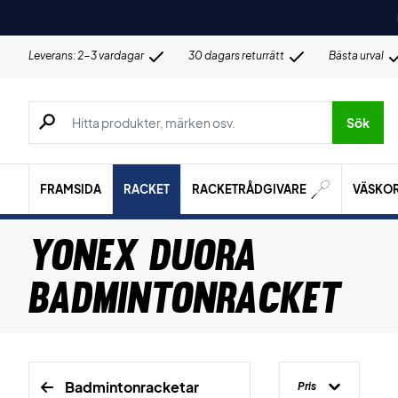
Leverans: 2-3 vardagar
30 dagars returrätt
Bästa urval
Sök efter produkter, märken osv.
Sök
FRAMSIDA
RACKET
RACKETRÅDGIVARE
VÄSKO
Yonex Duora
Badmintonracket
Badmintonracketar
Pris