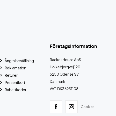
Företagsinformation
Racket House ApS
Ångra beställning
Holkebjergvej 120
Reklamation
5250 Odense SV
Returer
Danmark
Presentkort
VAT: DK36931108
Rabattkoder
Cookies