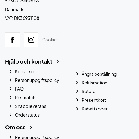
5250 Odense SV
Danmark
VAT: DK36931108
Cookies
Hjälp och kontakt
Köpvillkor
Ångra beställning
Personuppgiftspolicy
Reklamation
FAQ
Returer
Prismatch
Presentkort
Snabb leverans
Rabattkoder
Orderstatus
Om oss
Personuppgiftspolicy