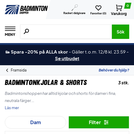
0
Racket rådgivare
Varukorg
Favoriter (
0
)
Sök efter produkter, märken osv.
Sök
MENY
👟 Spara -20% på ALLA skor
-
Gäller t.o.m. 12/8 kl. 23:59
-
Se utbudet
Framsida
Behöver du hjälp?
Badmintonkjolar & Shorts
3 stk.
Badmintonshoppen har alltid kjolar och shorts för damer i fina,
neutrala färger.
Läs mer
Det är bra kvalitet till vassa priser - prova själv!
Dam
Filter