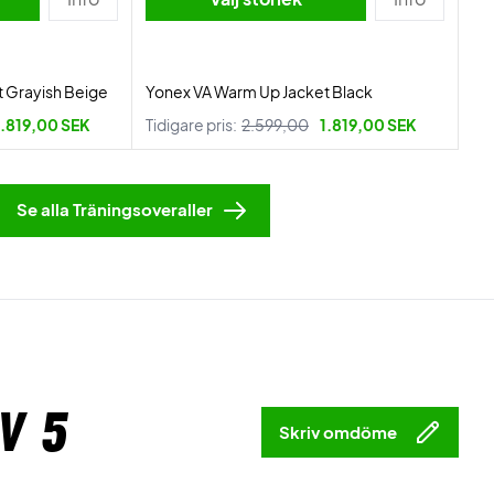
 Grayish Beige
Yonex VA Warm Up Jacket Black
1.819,00 SEK
Tidigare pris:
2.599,00
1.819,00 SEK
Se alla Träningsoveraller
v 5
Skriv omdöme