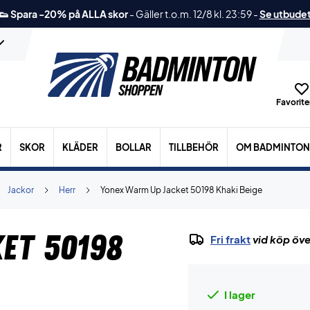
👟 Spara -20% på ALLA skor
-
Gäller t.o.m. 12/8 kl. 23:59
-
Se utbude
Favoriter
R
SKOR
KLÄDER
BOLLAR
TILLBEHÖR
OM BADMINTON
Jackor
Herr
Yonex Warm Up Jacket 50198 Khaki Beige
et 50198
Fri frakt
vid köp öve
I lager