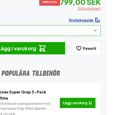
799,00 SEK
SPARA 20%
Sista chansen
Storleksguide
Lägg i varukorg
Favorit
POPULÄRA TILLBEHÖR
onex Super Grap 3-Pack
hite
Lägg i varukorg
örbättra din spelupplevelse med
onex Super Grap.Bästsäljande...
Info
29,00
SEK