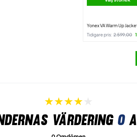
Yonex VA Warm Up Jacket
Tidigare pris:
2.599,00
ndernas värdering
0
a
0 Omdömen