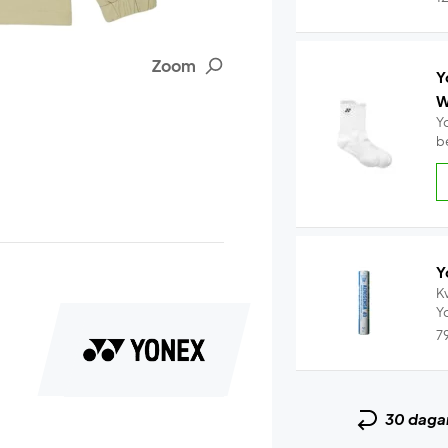
Zoom
Y
W
Y
b
Y
Kv
7
30 daga