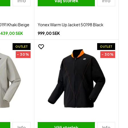
Info
Välj storlek
Info
191 Khaki Beige
Yonex Warm Up Jacket 50198 Black
.439,00 SEK
999,00 SEK
OUTLET
OUTLET
- 30%
- 30%
Info
Välj storlek
Info