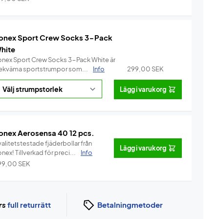
onex Sport Crew Socks 3-Pack
hite
onex Sport Crew Socks 3-Pack White är
ekväma sportstrumpor som...
Info
299,00
SEK
Lägg i varukorg
onex Aerosensa 40 12 pcs.
alitetstestade fjäderbollar från
Lägg i varukorg
Yonex! Tillverkad för preci...
Info
99,00
SEK
rs
full returrätt
Betalningmetoder