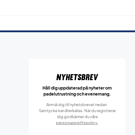
Nyhetsbrev
Håll dig uppdaterad på nyheter om
padelutrustning och evenemang.
Anmäl dig till nyhetsbrevet nedan.
Samtycke kan återkallas. När du registrerar
dig godkänner du våra
personuppgiftspolicy.