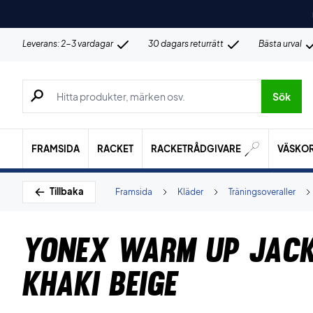
Leverans: 2-3 vardagar
30 dagars returrätt
Bästa urval
Sök efter produkter, märken osv.
Sök
FRAMSIDA
RACKET
RACKETRÅDGIVARE
VÄSKO
Tillbaka
Framsida
Kläder
Träningsoveraller
Yonex Warm Up Jack
Khaki Beige