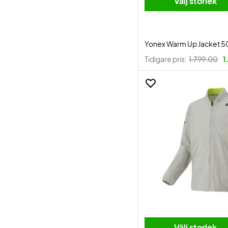
Välj storlek
Yonex Warm Up Jacket 50
Tidigare pris:
1.799,00
1
Välj storlek