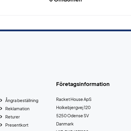
Företagsinformation
Racket House ApS
Ångra beställning
Holkebjergvej 120
Reklamation
5250 Odense SV
Returer
Danmark
Presentkort