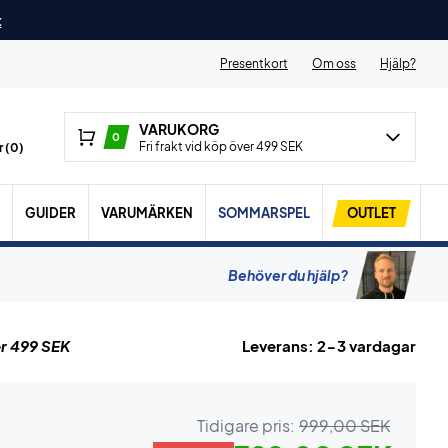
t
Presentkort
Om oss
Hjälp?
VARUKORG
0
Fri frakt vid köp över 499 SEK
 (
0
)
GUIDER
VARUMÄRKEN
SOMMARSPEL
OUTLET
Behöver du hjälp?
r 499 SEK
Leverans: 2-3 vardagar
Tidigare pris:
999,00 SEK