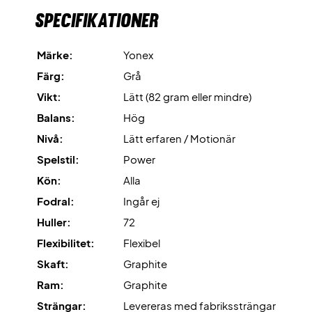
Expertrekommendation:
Yonex BG80 med 10,5 kg
Specifikationer
spänning.
Märke:
Yonex
Levereras
utan fodral
.
Färg:
Grå
Vikt:
Lätt (82 gram eller mindre)
Balans:
Hög
Nivå:
Lätt erfaren / Motionär
Spelstil:
Power
Kön:
Alla
Fodral:
Ingår ej
Huller:
72
Flexibilitet:
Flexibel
Skaft:
Graphite
Ram:
Graphite
Strängar:
Levereras med fabrikssträngar