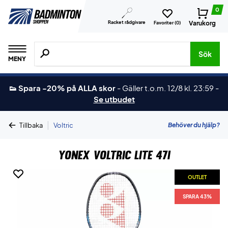
0
Racket rådgivare
Varukorg
Favoriter (
0
)
Sök efter produkter, märken osv.
Sök
MENY
👟 Spara -20% på ALLA skor
-
Gäller t.o.m. 12/8 kl. 23:59
-
Se utbudet
|
Behöver du hjälp?
Tillbaka
Voltric
Yonex Voltric Lite 47I
OUTLET
SPARA 43%