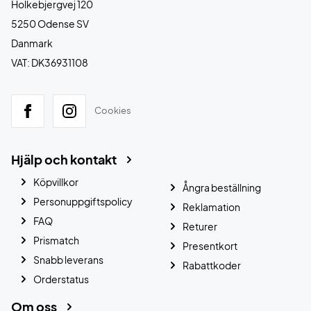
Holkebjergvej 120
5250 Odense SV
Danmark
VAT: DK36931108
Cookies
Hjälp och kontakt
Köpvillkor
Ångra beställning
Personuppgiftspolicy
Reklamation
FAQ
Returer
Prismatch
Presentkort
Snabb leverans
Rabattkoder
Orderstatus
Om oss