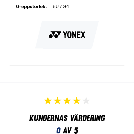
Greppstorlek:
5U / G4
Kundernas värdering
0
av 5