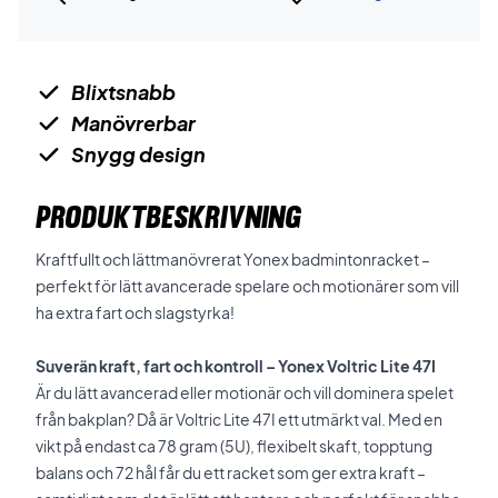
Blixtsnabb
Manövrerbar
Snygg design
PRODUKTBESKRIVNING
Kraftfullt och lättmanövrerat Yonex badmintonracket –
perfekt för lätt avancerade spelare och motionärer som vill
ha extra fart och slagstyrka!
Suverän kraft, fart och kontroll – Yonex Voltric Lite 47I
Är du lätt avancerad eller motionär och vill dominera spelet
från bakplan? Då är Voltric Lite 47I ett utmärkt val. Med en
vikt på endast ca 78 gram (5U), flexibelt skaft, topptung
balans och 72 hål får du ett racket som ger extra kraft –