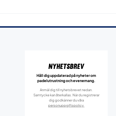
Nyhetsbrev
Håll dig uppdaterad på nyheter om
padelutrustning och evenemang.
Anmäl dig till nyhetsbrevet nedan.
Samtycke kan återkallas. När du registrerar
dig godkänner du våra
personuppgiftspolicy.