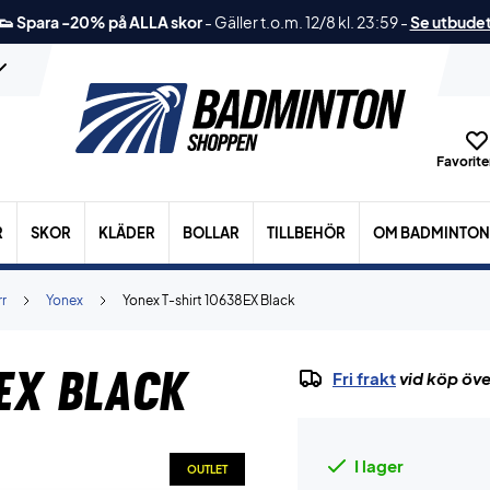
👟 Spara -20% på ALLA skor
-
Gäller t.o.m. 12/8 kl. 23:59
-
Se utbude
Favoriter
R
SKOR
KLÄDER
BOLLAR
TILLBEHÖR
OM BADMINTON
r
Yonex
Yonex T-shirt 10638EX Black
EX Black
Fri frakt
vid köp öve
I lager
OUTLET