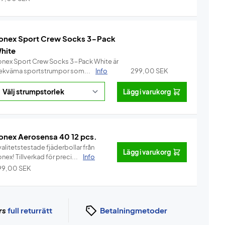
onex Sport Crew Socks 3-Pack
hite
onex Sport Crew Socks 3-Pack White är
ekväma sportstrumpor som...
Info
299,00
SEK
Lägg i varukorg
onex Aerosensa 40 12 pcs.
alitetstestade fjäderbollar från
Lägg i varukorg
Yonex! Tillverkad för preci...
Info
99,00
SEK
rs
full returrätt
Betalningmetoder