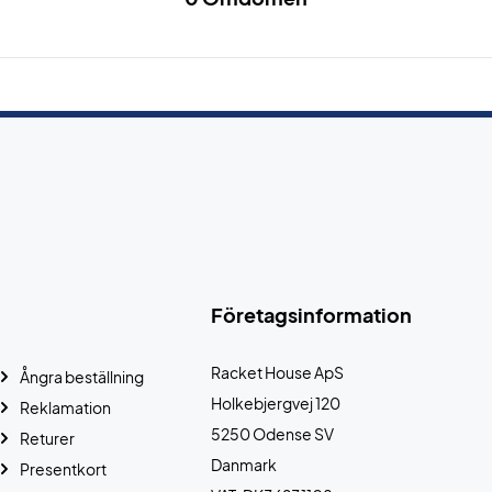
Företagsinformation
Racket House ApS
Ångra beställning
Holkebjergvej 120
Reklamation
5250 Odense SV
Returer
Danmark
Presentkort