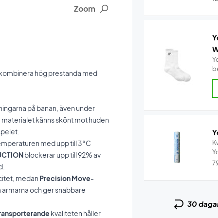
Zoom
Y
W
Y
b
ill kombinera hög prestanda med
tningarna på banan, även under
a materialet känns skönt mot huden
spelet.
Y
stemperaturen med upp till 3°C
Kv
UCTION
blockerar upp till 92% av
7
d.
citet, medan
Precision Move
-
på armarna och ger snabbare
30 daga
ransporterande
kvaliteten håller