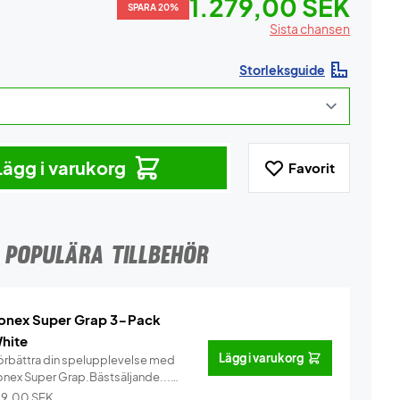
1.279,00 SEK
SPARA 20%
Sista chansen
Storleksguide
Lägg i varukorg
Favorit
POPULÄRA TILLBEHÖR
onex Super Grap 3-Pack
hite
Lägg i varukorg
örbättra din spelupplevelse med
onex Super Grap.Bästsäljande...
Info
29,00
SEK