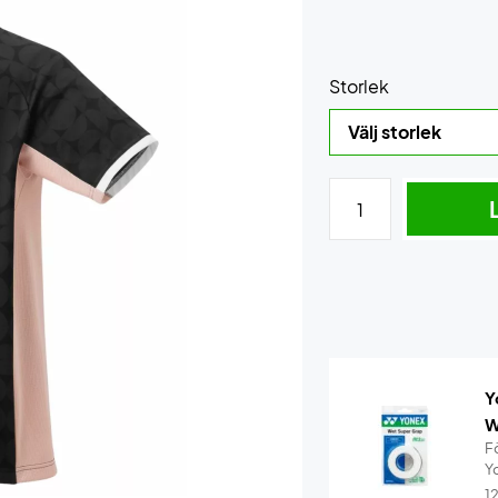
Storlek
Y
W
F
Y
1