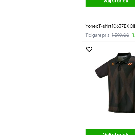
Välj storlek
Yonex T-shirt 10637EX Oi
Tidigare pris:
1.599,00
1
Välj storlek