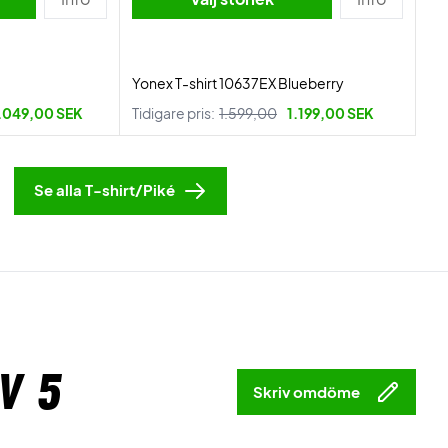
Yonex T-shirt 10637EX Blueberry
.049,00 SEK
Tidigare pris:
1.599,00
1.199,00 SEK
Se alla T-shirt/Piké
v 5
Skriv omdöme