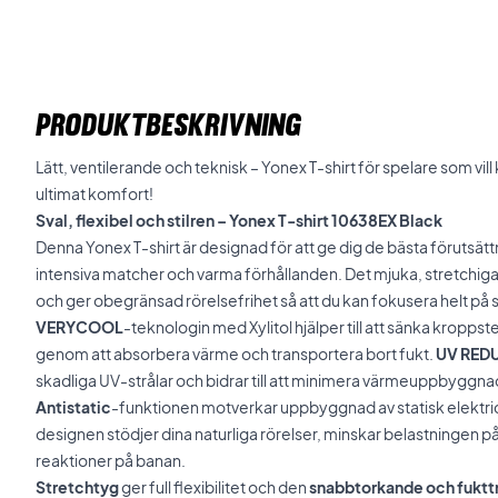
PRODUKTBESKRIVNING
Lätt, ventilerande och teknisk – Yonex T-shirt för spelare som v
ultimat komfort!
Sval, flexibel och stilren – Yonex T-shirt 10638EX Black
Denna Yonex T-shirt är designad för att ge dig de bästa förutsät
intensiva matcher och varma förhållanden. Det mjuka, stretchig
och ger obegränsad rörelsefrihet så att du kan fokusera helt på 
VERYCOOL
-teknologin med Xylitol hjälper till att sänka kropp
genom att absorbera värme och transportera bort fukt.
UV RED
skadliga UV-strålar och bidrar till att minimera värmeuppbyggna
Antistatic
-funktionen motverkar uppbyggnad av statisk elektri
designen stödjer dina naturliga rörelser, minskar belastningen 
reaktioner på banan.
Stretchtyg
ger full flexibilitet och den
snabbtorkande och fuktt