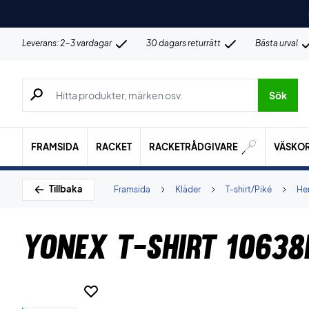
Leverans: 2-3 vardagar
30 dagars returrätt
Bästa urval
Sök efter produkter, märken osv.
Sök
FRAMSIDA
RACKET
RACKETRÅDGIVARE
VÄSKO
Tillbaka
Framsida
Kläder
T-shirt/Piké
Her
Yonex T-shirt 10638