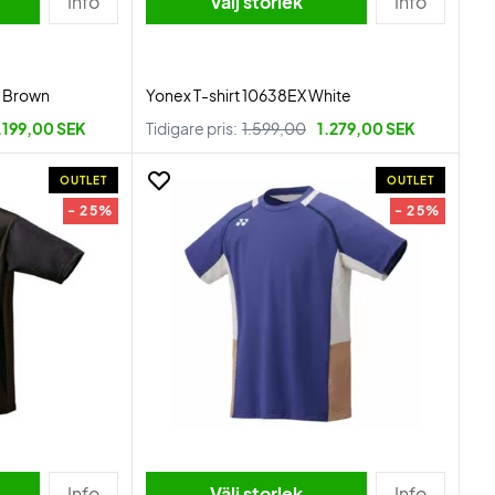
Info
Välj storlek
Info
l Brown
Yonex T-shirt 10638EX White
.199,00 SEK
Tidigare pris:
1.599,00
1.279,00 SEK
OUTLET
OUTLET
- 25%
- 25%
Info
Välj storlek
Info