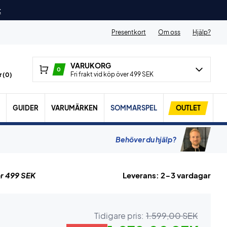
t
Presentkort
Om oss
Hjälp?
VARUKORG
0
Fri frakt vid köp över 499 SEK
 (
0
)
GUIDER
VARUMÄRKEN
SOMMARSPEL
OUTLET
Behöver du hjälp?
r 499 SEK
Leverans: 2-3 vardagar
Tidigare pris:
1.599,00 SEK