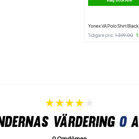
Yonex VA Polo Shirt Black
Tidigare pris:
1.399,00
1
ndernas värdering
0
a
0 Omdömen