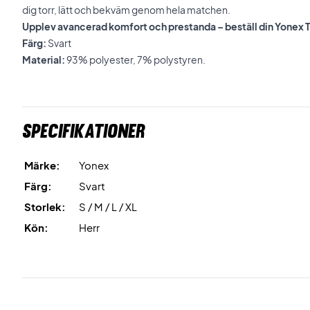
dig torr, lätt och bekväm genom hela matchen.
Upplev avancerad komfort och prestanda – beställ din Yonex T
Färg:
Svart
Material:
93% polyester, 7% polystyren.
Specifikationer
Märke:
Yonex
Färg:
Svart
Storlek:
S / M / L / XL
Kön:
Herr