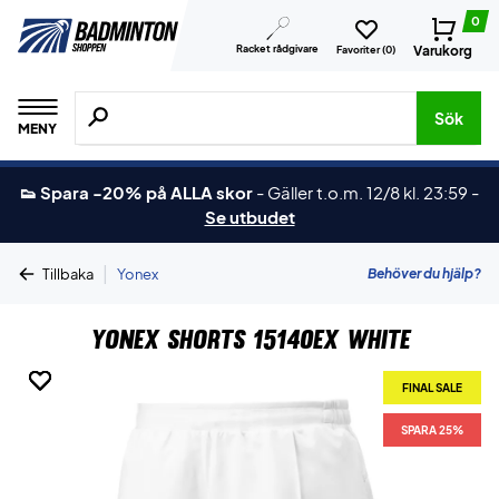
0
Racket rådgivare
Varukorg
Favoriter (
0
)
Sök efter produkter, märken osv.
Sök
MENY
👟 Spara -20% på ALLA skor
-
Gäller t.o.m. 12/8 kl. 23:59
-
Se utbudet
|
Behöver du hjälp?
Tillbaka
Yonex
Yonex Shorts 15140EX White
FINAL SALE
FINAL SALE
FINAL SALE
FINAL SALE
FINAL SALE
SPARA 25%
SPARA 25%
SPARA 25%
SPARA 25%
SPARA 25%