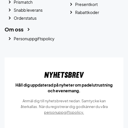
Prismatch
Presentkort
Snabb leverans
Rabattkoder
Orderstatus
Om oss
Personuppgiftspolicy
Nyhetsbrev
Håll dig uppdaterad på nyheter om padelutrustning
och evenemang.
Anmäl dig till nyhetsbrevet nedan. Samtycke kan
återkallas. När du registrerar dig godkänner du våra
personuppgiftspolicy.