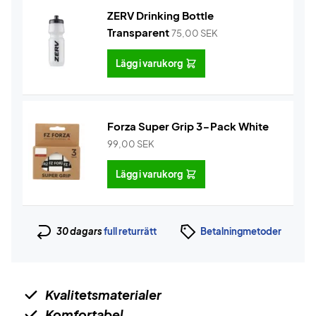
ZERV Drinking Bottle
Transparent
75,00
SEK
Lägg i varukorg
Forza Super Grip 3-Pack White
99,00
SEK
Lägg i varukorg
30 dagars
full returrätt
Betalningmetoder
Kvalitetsmaterialer
Komfortabel