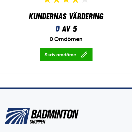
Kundernas värdering
0
av 5
0 Omdömen
Skriv omdöme