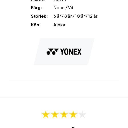
Färg:
None / Vit
Storlek:
6 år / 8 år / 10 år / 12 år
Kön:
Junior