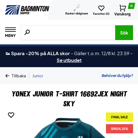
0
Racket rådgivare
Varukorg
Favoriter (
0
)
Sök efter produkter, märken osv.
Sök
MENY
👟 Spara -20% på ALLA skor
-
Gäller t.o.m. 12/8 kl. 23:59
-
Se utbudet
|
Behöver du hjälp?
Tillbaka
Junior
Yonex Junior T-shirt 16692JEX Night
Sky
FINAL SALE
FINAL SALE
SPARA 25%
SPARA 25%