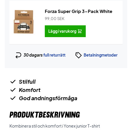
Forza Super Grip 3-Pack White
99,00
SEK
Lägg i varukorg
30 dagars
full returrätt
Betalningmetoder
Stilfull
Komfort
God andningsförmåga
PRODUKTBESKRIVNING
Kombinera stil och komfort i Yonex junior T-shirt