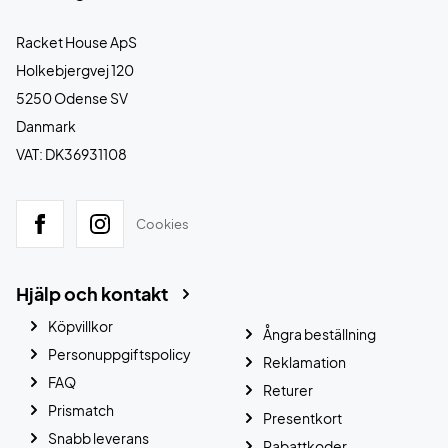
Racket House ApS
Holkebjergvej 120
5250 Odense SV
Danmark
VAT: DK36931108
Cookies
Hjälp och kontakt
Köpvillkor
Ångra beställning
Personuppgiftspolicy
Reklamation
FAQ
Returer
Prismatch
Presentkort
Snabb leverans
Rabattkoder