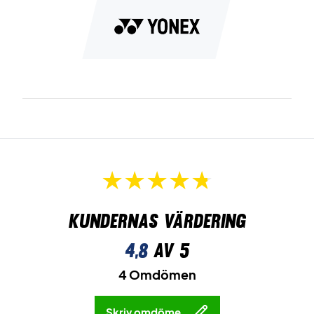
Kundernas värdering
4,8
av 5
4 Omdömen
Skriv omdöme