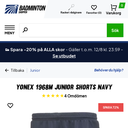
0
Racket rådgivare
Varukorg
Favoriter (
0
)
Sök efter produkter, märken osv.
Sök
MENY
👟 Spara -20% på ALLA skor
-
Gäller t.o.m. 12/8 kl. 23:59
-
Se utbudet
|
Behöver du hjälp?
Tillbaka
Junior
Yonex 1968M Junior Shorts Navy
4 Omdömen
SPARA 72%