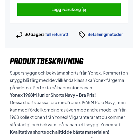
Lägg i varukorg
30 dagars
full returrätt
Betalningmetoder
PRODUKTBESKRIVNING
Supersnygga och bekväma shorts från Yonex. Kommer i en
snygg blå färg med de välkända klassiska Yonex färgerna
på sidorna. Perfekta på badmintonbanan.
Yonex 1968M Junior Shorts Navy - Bra Pris!
Dessa shorts passar bra med Yonex 1968M Polo Navy, men
kan med fördel kombineras även med andra modeller från
1968 kollektionen från Yonex! Vi garanterar att du kommer
stå stadigt och bekvämt på banan i ett snyggt Yonex set.
Kvalitativa shorts och alltid de bästa materialen!