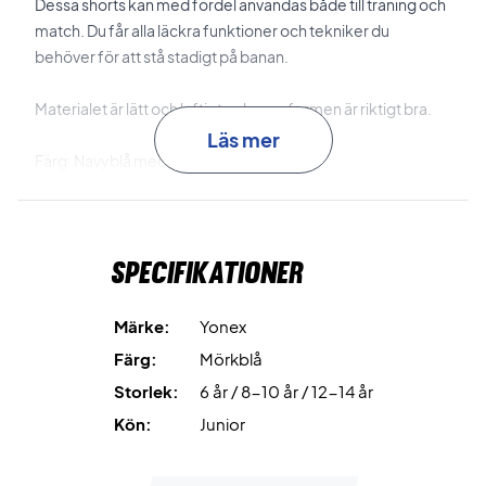
Dessa shorts kan med fördel användas både till träning och
match. Du får alla läckra funktioner och tekniker du
behöver för att stå stadigt på banan.
Materialet är lätt och luftigt och passformen är riktigt bra.
Läs mer
Färg: Navyblå med gröna och blå detaljer
Material: 100% Polyester
Specifikationer
Märke:
Yonex
Färg:
Mörkblå
Storlek:
6 år / 8-10 år / 12-14 år
Kön:
Junior