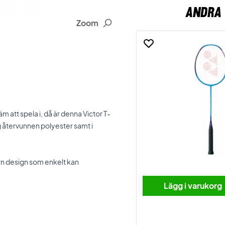
ANDRA 
Zoom
 att spela i, då är denna Victor T-
ftig återvunnen polyester samt i
ern design som enkelt kan
Lägg i varukorg