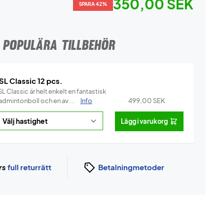
350,00 SEK
SPARA 42%
POPULÄRA TILLBEHÖR
SL Classic 12 pcs.
L Classic är helt enkelt en fantastisk
admintonboll och en av ...
Info
499,00
SEK
Lägg i varukorg
rs
full returrätt
Betalningmetoder