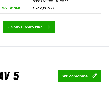
Yonex Astrox 100 VA ZZ
1.752,00 SEK
3.249,00 SEK
Se alla T-shirt/Piké
av 5
Skriv omdöme