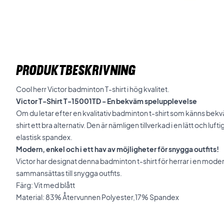
PRODUKTBESKRIVNING
Cool herr Victor badminton T-shirt i hög kvalitet.
Victor T-Shirt T-15001TD - En bekväm spelupplevelse
Om du letar efter en kvalitativ badminton t-shirt som känns bekväm
shirt ett bra alternativ. Den är nämligen tillverkad i en lätt och lu
elastisk spandex.
Modern, enkel och i ett hav av möjligheter för snygga outfits!
Victor har designat denna badminton t-shirt för herrar i en mod
sammansättas till snygga outfits.
Färg: Vit med blått
Material: 83% Återvunnen Polyester,17% Spandex