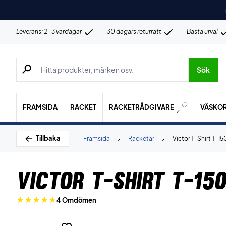
Leverans: 2-3 vardagar
30 dagars returrätt
Bästa urval
Sök efter produkter, märken osv.
Sök
FRAMSIDA
RACKET
RACKETRÅDGIVARE
VÄSKO
Tillbaka
Framsida
Racketar
Victor T-Shirt T-1
Victor T-Shirt T-15
4 Omdömen