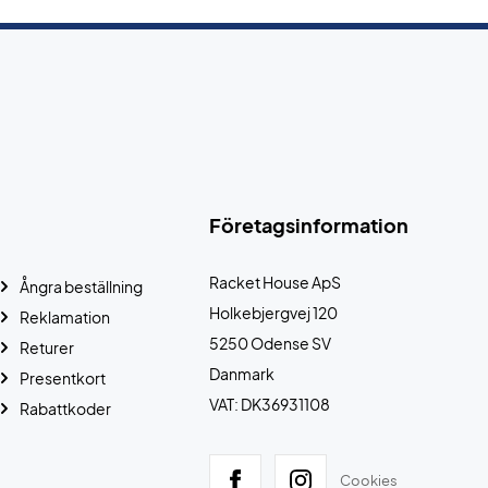
Företagsinformation
Racket House ApS
Ångra beställning
Holkebjergvej 120
Reklamation
5250 Odense SV
Returer
Danmark
Presentkort
VAT: DK36931108
Rabattkoder
Cookies