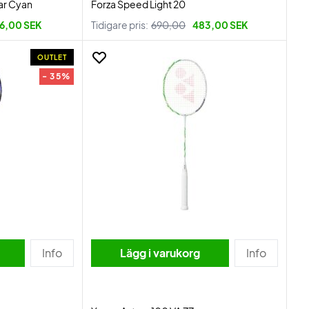
ar Cyan
Forza Speed Light 20
6,00 SEK
Tidigare pris:
690,00
483,00 SEK
OUTLET
- 35%
Info
Lägg i varukorg
Info