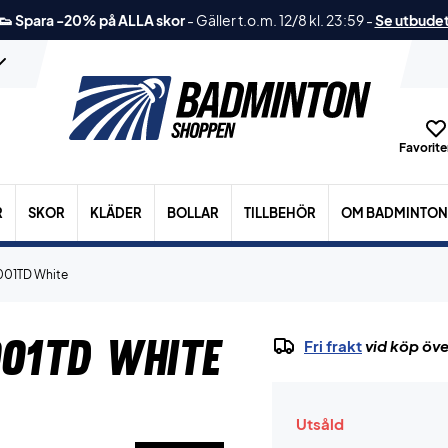
👟 Spara -20% på ALLA skor
-
Gäller t.o.m. 12/8 kl. 23:59
-
Se utbude
Favoriter
R
SKOR
KLÄDER
BOLLAR
TILLBEHÖR
OM BADMINTON
5001TD White
001TD White
Fri frakt
vid köp öve
Utsåld