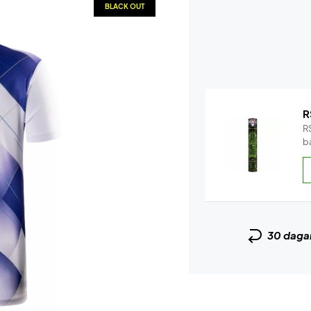
BLACK OUT
R
RS
b
30 daga