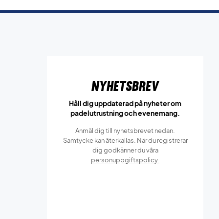
Nyhetsbrev
Håll dig uppdaterad på nyheter om
padelutrustning och evenemang.
Anmäl dig till nyhetsbrevet nedan.
Samtycke kan återkallas. När du registrerar
dig godkänner du våra
personuppgiftspolicy.