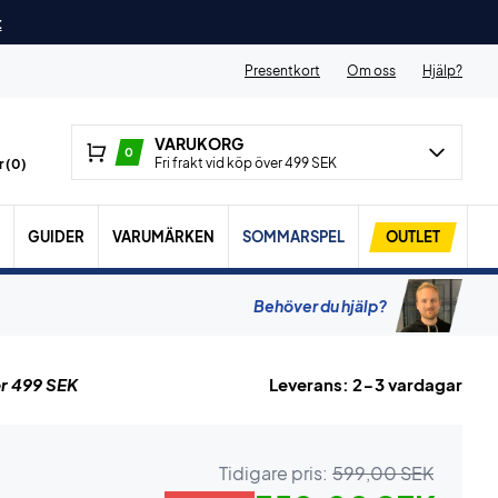
t
Presentkort
Om oss
Hjälp?
VARUKORG
0
Fri frakt vid köp över 499 SEK
 (
0
)
GUIDER
VARUMÄRKEN
SOMMARSPEL
OUTLET
Behöver du hjälp?
r 499 SEK
Leverans: 2-3 vardagar
Tidigare pris:
599,00 SEK