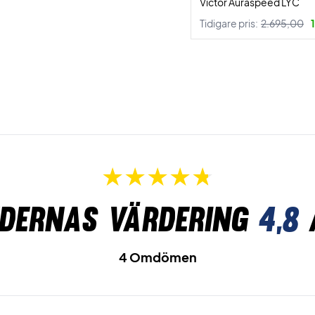
Victor Auraspeed LYC
Tidigare pris:
2.695,00
dernas värdering
4,8
4 Omdömen