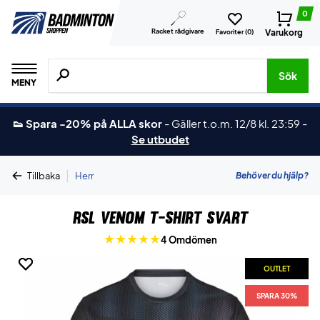
0
Racket rådgivare
Varukorg
Favoriter (
0
)
Sök efter produkter, märken osv.
Sök
MENY
👟 Spara -20% på ALLA skor
-
Gäller t.o.m. 12/8 kl. 23:59
-
Se utbudet
|
Behöver du hjälp?
Tillbaka
Herr
RSL Venom T-shirt Svart
4 Omdömen
OUTLET
OUTLET
SPARA 30%
SPARA 30%