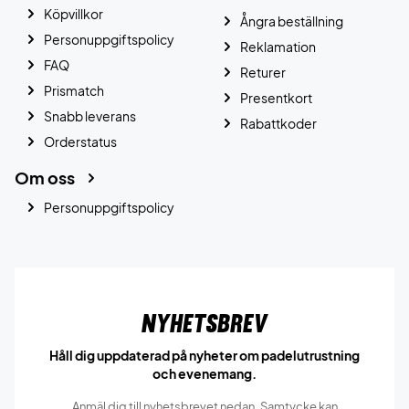
Köpvillkor
Ångra beställning
Personuppgiftspolicy
Reklamation
FAQ
Returer
Prismatch
Presentkort
Snabb leverans
Rabattkoder
Orderstatus
Om oss
Personuppgiftspolicy
Nyhetsbrev
Håll dig uppdaterad på nyheter om padelutrustning
och evenemang.
Anmäl dig till nyhetsbrevet nedan. Samtycke kan