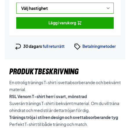
Lägg i varukorg
30 dagars
full returrätt
Betalningmetoder
PRODUKTBESKRIVNING
En otrolig tränings T-shirt i svettabsorberande och bekvämt
material.
RSL Venom T-shirt herr i svart, mönstrad
Suverän tränings T-shirt i bekvämt material. Om du vill träna
ohindrat och med stil är detta tröjan för dig.
Tränings tröja i stilren design och svettabsorberande tyg
Perfekt T-shirt till både träning och match.