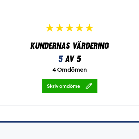
Kundernas värdering
5
av 5
4 Omdömen
Skriv omdöme