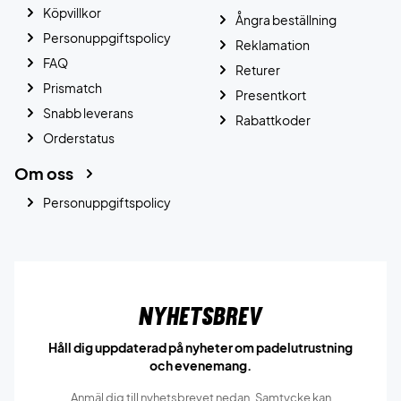
Köpvillkor
Ångra beställning
Personuppgiftspolicy
Reklamation
FAQ
Returer
Prismatch
Presentkort
Snabb leverans
Rabattkoder
Orderstatus
Om oss
Personuppgiftspolicy
Nyhetsbrev
Håll dig uppdaterad på nyheter om padelutrustning
och evenemang.
Anmäl dig till nyhetsbrevet nedan. Samtycke kan