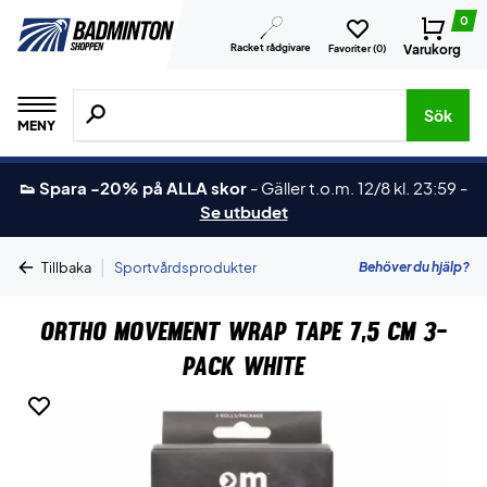
0
Racket rådgivare
Varukorg
Favoriter (
0
)
Sök efter produkter, märken osv.
Sök
MENY
👟 Spara -20% på ALLA skor
-
Gäller t.o.m. 12/8 kl. 23:59
-
Se utbudet
|
Behöver du hjälp?
Tillbaka
Sportvårdsprodukter
Ortho Movement Wrap Tape 7,5 cm 3-
Pack White