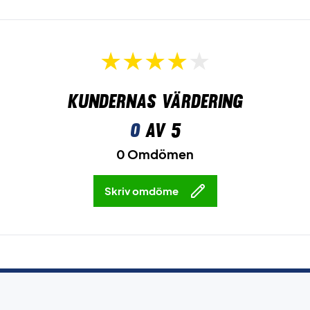
Kundernas värdering
0
av 5
0 Omdömen
Skriv omdöme