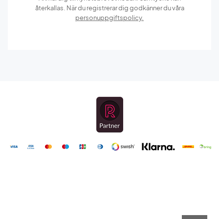
återkallas. När du registrerar dig godkänner du våra
personuppgiftspolicy.