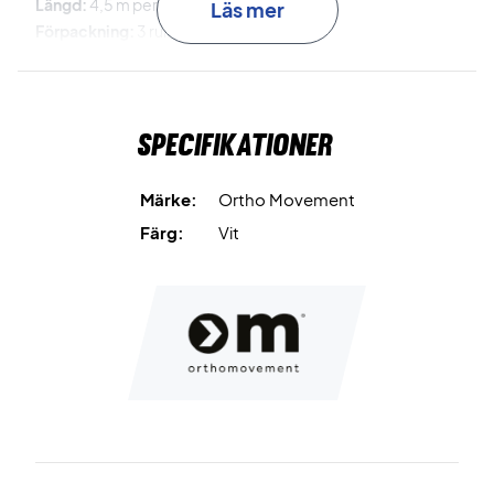
Längd:
4,5 m per rulle
Läs mer
Förpackning:
3 rullar
Färg:
Vit
Specifikationer
Märke:
Ortho Movement
Färg:
Vit