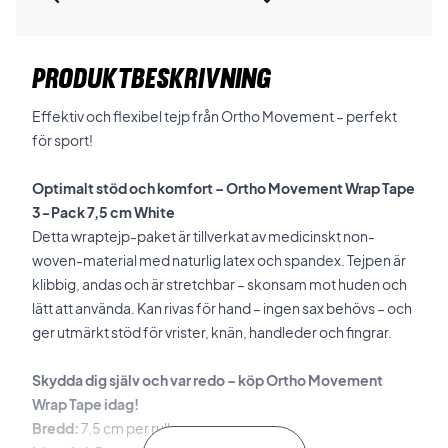
PRODUKTBESKRIVNING
Effektiv och flexibel tejp från Ortho Movement – perfekt
för sport!
Optimalt stöd och komfort – Ortho Movement Wrap Tape
3-Pack 7,5 cm White
Detta wraptejp-paket är tillverkat av medicinskt non-
woven-material med naturlig latex och spandex. Tejpen är
klibbig, andas och är stretchbar – skonsam mot huden och
lätt att använda. Kan rivas för hand – ingen sax behövs – och
ger utmärkt stöd för vrister, knän, handleder och fingrar.
Skydda dig själv och var redo – köp Ortho Movement
Wrap Tape idag!
Bredd:
7,5 cm per rulle