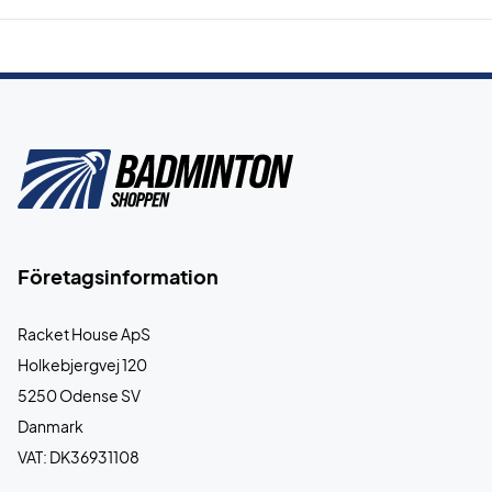
Företagsinformation
Racket House ApS
Holkebjergvej 120
5250 Odense SV
Danmark
VAT: DK36931108