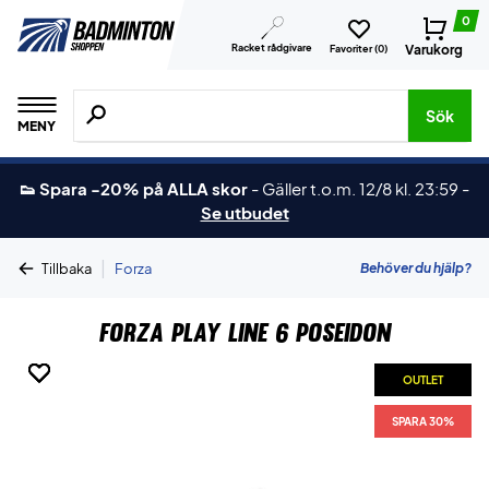
0
Racket rådgivare
Varukorg
Favoriter (
0
)
Sök efter produkter, märken osv.
Sök
MENY
👟 Spara -20% på ALLA skor
-
Gäller t.o.m. 12/8 kl. 23:59
-
Se utbudet
|
Behöver du hjälp?
Tillbaka
Forza
Forza Play Line 6 Poseidon
OUTLET
OUTLET
OUTLET
OUTLET
OUTLET
OUTLET
SPARA 30%
SPARA 30%
SPARA 30%
SPARA 30%
SPARA 30%
SPARA 30%