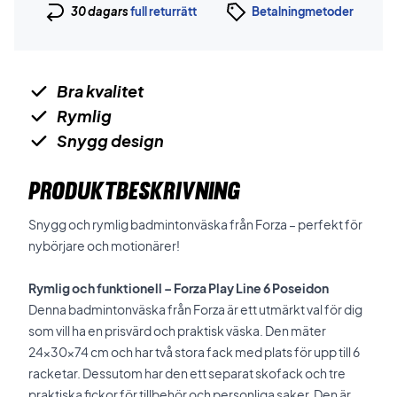
30 dagars
full returrätt
Betalningmetoder
Bra kvalitet
Rymlig
Snygg design
PRODUKTBESKRIVNING
Snygg och rymlig badmintonväska från Forza – perfekt för
nybörjare och motionärer!
Rymlig och funktionell – Forza Play Line 6 Poseidon
Denna badmintonväska från Forza är ett utmärkt val för dig
som vill ha en prisvärd och praktisk väska. Den mäter
24x30x74 cm och har två stora fack med plats för upp till 6
racketar. Dessutom har den ett separat skofack och tre
praktiska fickor för tillbehör och personliga saker. Den är