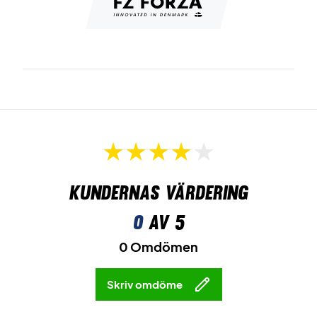
Kundernas värdering
0
av 5
0 Omdömen
Skriv omdöme