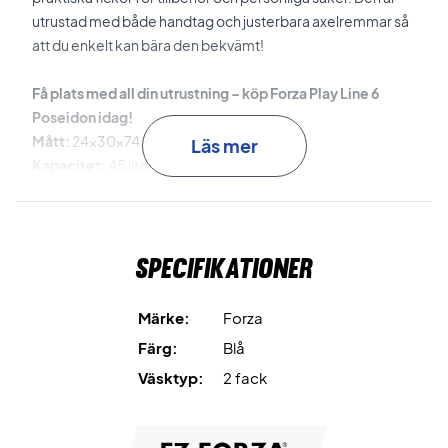
utrustad med både handtag och justerbara axelremmar så
att du enkelt kan bära den bekvämt!
Få plats med all din utrustning – köp Forza Play Line 6
Poseidon idag!
Mått:
24x30x74 cm.
Läs mer
Kapacitet:
45 liter.
Färg:
Blå (Poseidon).
Specifikationer
Märke:
Forza
Färg:
Blå
Väsktyp:
2 fack