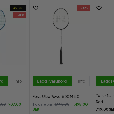
- 25%
OUTLET
- 30%
rg
Info
Lägg i varukorg
Info
Lägg i
Yonex Nano
1
Forza Ultra Power 500 M 3.0
Red
5,00
907,00
Tidigare pris:
1.995,00
1.495,00
SEK
749,00 SE