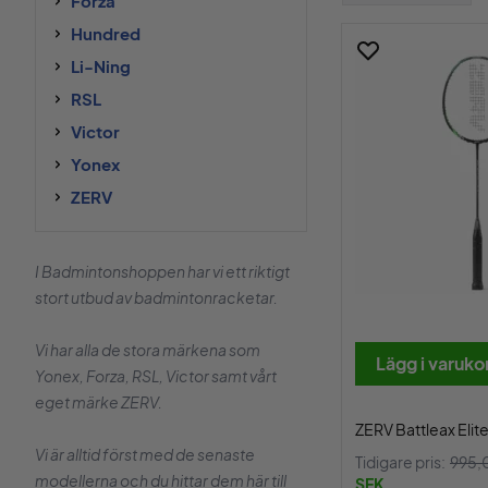
Forza
Hundred
Li-Ning
RSL
Victor
Yonex
ZERV
I Badmintonshoppen har vi ett riktigt
stort utbud av badmintonracketar.
Vi har alla de stora märkena som
Lägg i varuko
Yonex, Forza, RSL, Victor samt vårt
eget märke ZERV.
ZERV Battleax Elit
Vi är alltid först med de senaste
Tidigare pris:
995,
modellerna och du hittar dem här till
SEK