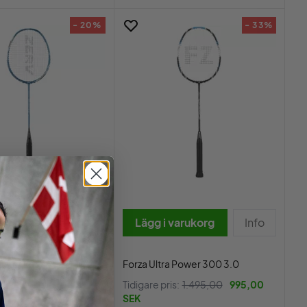
- 20%
- 33%
 varukorg
Info
Lägg i varukorg
Info
Elite V2
Forza Ultra Power 300 3.0
is:
995,00
795,00
Tidigare pris:
1.495,00
995,00
SEK