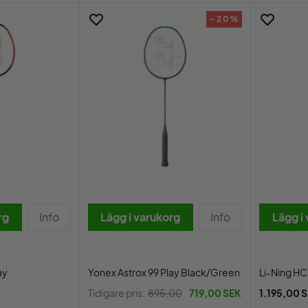
- 20%
rg
Info
Lägg i varukorg
Info
Lägg i
ay
Yonex Astrox 99 Play Black/Green
Li-Ning H
Tidigare pris:
895,00
719,00 SEK
1.195,00 