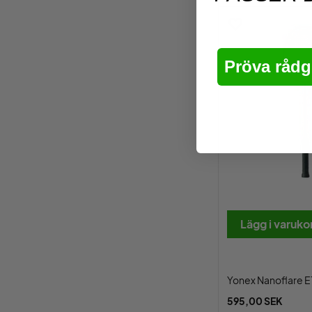
Pröva rådg
Lägg i varuko
Yonex Nanoflare E
595,00 SEK