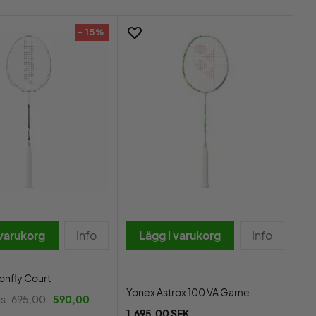
- 15%
 varukorg
Info
Lägg i varukorg
Info
onfly Court
Yonex Astrox 100 VA Game
is:
695,00
590,00
1.695,00 SEK