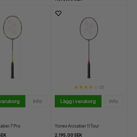
(3)
 varukorg
Info
Lägg i varukorg
Info
aber 7 Pro
Yonex Arcsaber 11 Tour
SEK
2.195,00 SEK