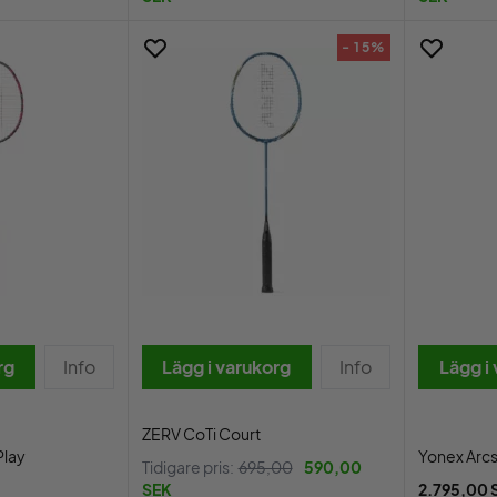
- 15%
rg
Info
Lägg i varukorg
Info
Lägg i
ZERV CoTi Court
Play
Yonex Arcs
Tidigare pris:
695,00
590,00
SEK
2.795,00 