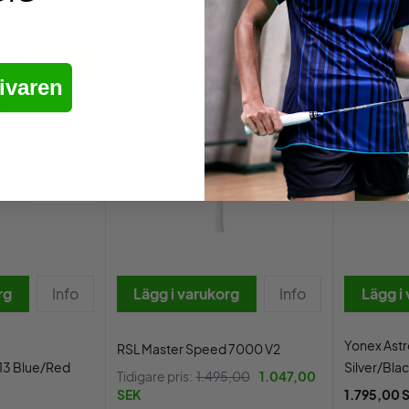
OUTLET
- 30%
ivaren
rg
Info
Lägg i varukorg
Info
Lägg i
Yonex Ast
RSL Master Speed 7000 V2
13 Blue/Red
Silver/Bla
Tidigare pris:
1.495,00
1.047,00
SEK
1.795,00 