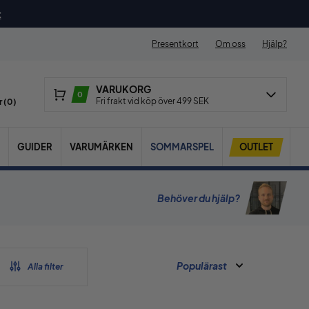
t
Presentkort
Om oss
Hjälp?
VARUKORG
0
Fri frakt vid köp över 499 SEK
 (
0
)
GUIDER
VARUMÄRKEN
SOMMARSPEL
OUTLET
Behöver du hjälp?
Populärast
Alla filter