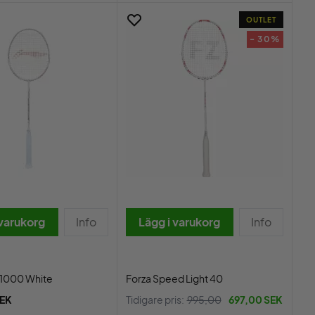
OUTLET
- 30%
 varukorg
Info
Lägg i varukorg
Info
C1000 White
Forza Speed Light 40
SEK
Tidigare pris:
995,00
697,00 SEK