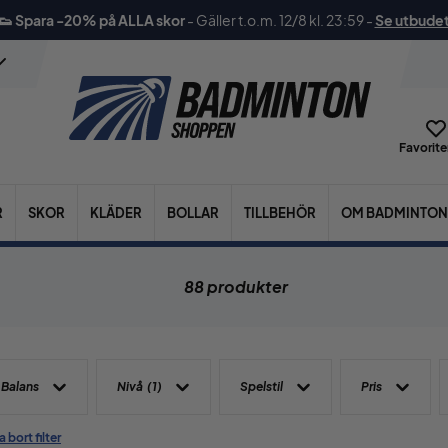
👟 Spara -20% på ALLA skor
-
Gäller t.o.m. 12/8 kl. 23:59
-
Se utbude
Favoriter
R
SKOR
KLÄDER
BOLLAR
TILLBEHÖR
OM BADMINTON
88 produkter
Balans
Nivå
(1)
Spelstil
Pris
a bort filter