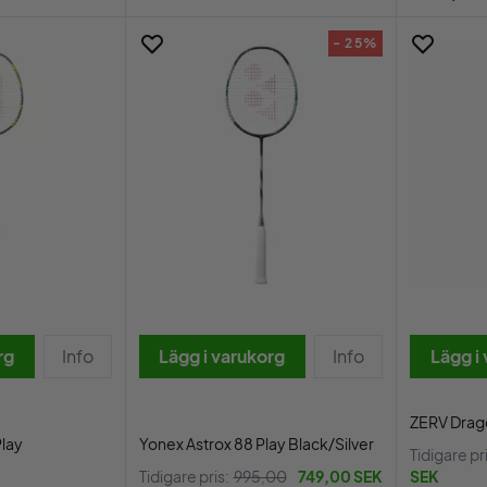
- 25%
rg
Info
Lägg i varukorg
Info
Lägg i
ZERV Drago
Play
Yonex Astrox 88 Play Black/Silver
Tidigare pr
Tidigare pris:
995,00
749,00 SEK
SEK